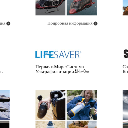
ция
Подробная информация
Первая в Мире Система
Са
 в
Ультрафильтрации All-In-One
Ко