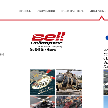
ГЛАВНОЕ
О КОМПАНИИ
НАШИ ПАРТНЕРЫ
ДИСТРИБЬЮ
One Bell. On a Mission.
Ис
ные
Ус
с 
Эк
Ха