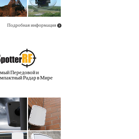
Подробная информация
мый Передовой и
мпактный Радар в Мире