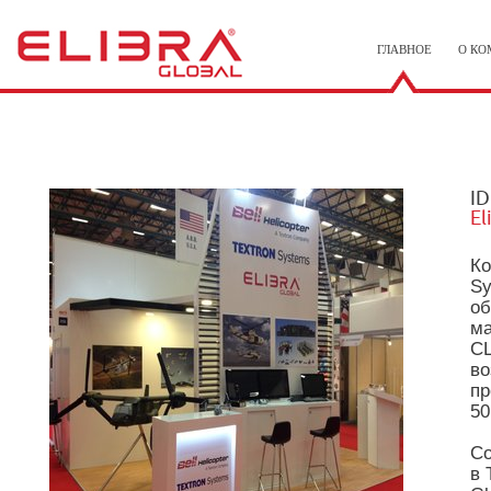
ГЛАВНОЕ
О КО
I
El
Ко
Sy
об
ма
СШ
во
пр
50
Со
в 