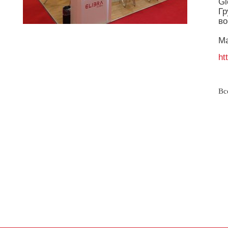
Gl
Гр
во
Ма
ht
Вс